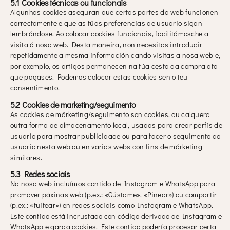
5.1 Cookies técnicas ou funcionais
Algunhas cookies aseguran que certas partes da web funcionen
correctamente e que as túas preferencias de usuario sigan
lembrándose. Ao colocar cookies funcionais, facilitámosche a
visita á nosa web. Desta maneira, non necesitas introducir
repetidamente a mesma información cando visitas a nosa web e,
por exemplo, os artigos permanecen na túa cesta da compra ata
que pagases. Podemos colocar estas cookies sen o teu
consentimento.
5.2 Cookies de marketing/seguimento
As cookies de márketing/seguimento son cookies, ou calquera
outra forma de almacenamento local, usadas para crear perfís de
usuario para mostrar publicidade ou para facer o seguimento do
usuario nesta web ou en varias webs con fins de márketing
similares.
5.3 Redes sociais
Na nosa web incluímos contido de Instagram e WhatsApp para
promover páxinas web (p.ex.: «Gústame», «Pinear») ou compartir
(p.ex.: «tuitear») en redes sociais como Instagram e WhatsApp.
Este contido está incrustado con código derivado de Instagram e
WhatsApp e garda cookies. Este contido podería procesar certa