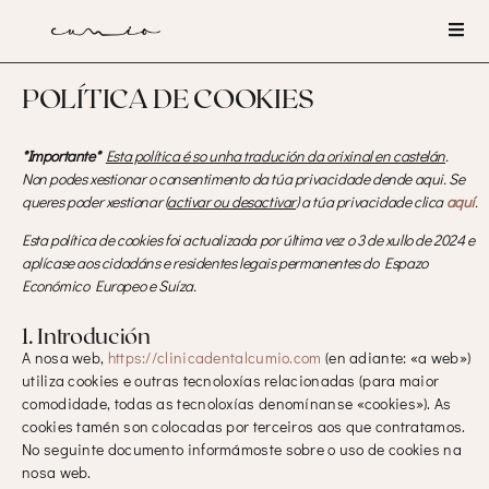
POLÍTICA DE COOKIES
*Importante*
Esta política é so unha tradución da orixinal en castelán
.
Non podes xestionar o consentimento da túa privacidade dende aqui. Se
queres poder xestionar (
activar ou desactivar
) a túa privacidade clica
aquí
.
Esta política de cookies foi actualizada por última vez o 3 de xullo de 2024 e
aplícase aos cidadáns e residentes legais permanentes do Espazo
Económico Europeo e Suíza.
1. Introdución
A nosa web,
https://clinicadentalcumio.com
(en adiante: «a web»)
utiliza cookies e outras tecnoloxías relacionadas (para maior
comodidade, todas as tecnoloxías denomínanse «cookies»). As
cookies tamén son colocadas por terceiros aos que contratamos.
No seguinte documento informámoste sobre o uso de cookies na
nosa web.