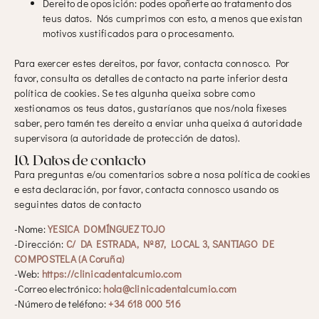
Dereito de oposición: podes opoñerte ao tratamento dos
teus datos. Nós cumprimos con esto, a menos que existan
motivos xustificados para o procesamento.
Para exercer estes dereitos, por favor, contacta connosco. Por
favor, consulta os detalles de contacto na parte inferior desta
política de cookies. Se tes algunha queixa sobre como
xestionamos os teus datos, gustaríanos que nos/nola fixeses
saber, pero tamén tes dereito a enviar unha queixa á autoridade
supervisora (a autoridade de protección de datos).
10. Datos de contacto
Para preguntas e/ou comentarios sobre a nosa política de cookies
e esta declaración, por favor, contacta connosco usando os
seguintes datos de contacto
-Nome:
YESICA DOMÍNGUEZ TOJO
-Dirección:
C/ DA ESTRADA, Nº87, LOCAL 3, SANTIAGO DE
COMPOSTELA (A Coruña)
-Web:
https://clinicadentalcumio.com
-Correo electrónico:
hola@clinicadentalcumio.com
-Número de teléfono:
+34 618 000 516