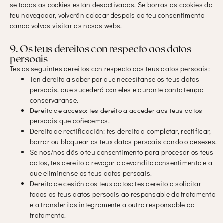
se todas as cookies están desactivadas. Se borras as cookies do
teu navegador, volverán colocar despois do teu consentimento
cando volvas visitar as nosas webs.
9. Os teus dereitos con respecto aos datos
persoais
Tes os seguintes dereitos con respecto aos teus datos persoais:
Ten dereito a saber por que necesítanse os teus datos
persoais, que sucederá con eles e durante canto tempo
conservaranse.
Dereito de acceso: tes dereito a acceder aos teus datos
persoais que coñecemos.
Dereito de rectificación: tes dereito a completar, rectificar,
borrar ou bloquear os teus datos persoais cando o desexes.
Se nos/nos dás o teu consentimento para procesar os teus
datos, tes dereito a revogar o devandito consentimento e a
que elimínense os teus datos persoais.
Dereito de cesión dos teus datos: tes dereito a solicitar
todos os teus datos persoais ao responsable do tratamento
e a transferilos integramente a outro responsable do
tratamento.