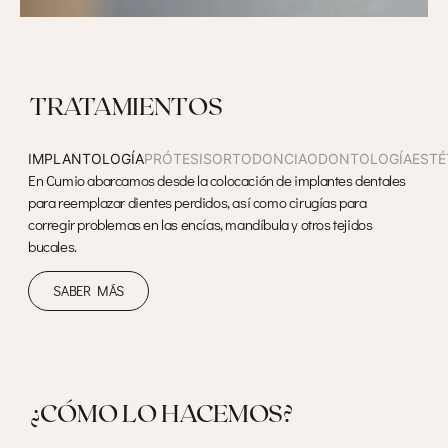
TRATAMIENTOS
IMPLANTOLOGÍA
PRÓTESIS
ORTODONCIA
ODONTOLOGÍA
ESTÉ
En Cumio abarcamos desde la colocación de implantes dentales
para reemplazar dientes perdidos, así como cirugías para
corregir problemas en las encías, mandíbula y otros tejidos
bucales.
SABER MÁS
¿CÓMO LO HACEMOS?